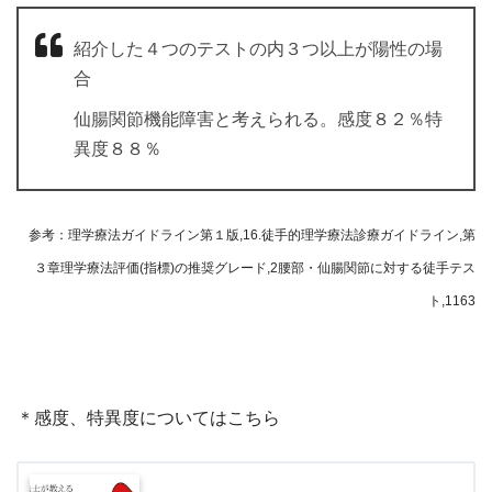
紹介した４つのテストの内３つ以上が陽性の場
合
仙腸関節機能障害と考えられる。感度８２％特
異度８８％
参考：理学療法ガイドライン第１版,16.徒手的理学療法診療ガイドライン,第
３章理学療法評価(指標)の推奨グレード,2腰部・仙腸関節に対する徒手テス
ト,1163
＊感度、特異度についてはこちら