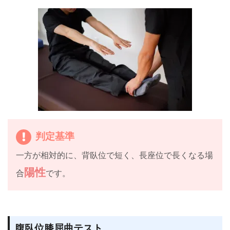
判定基準
一方が相対的に、背臥位で短く、長座位で長くなる場
陽性
合
です。
腹臥位膝屈曲テスト