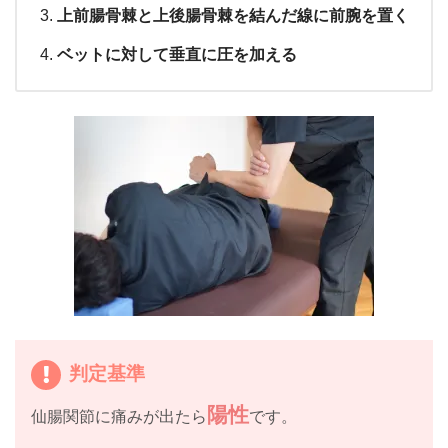
上前腸骨棘と上後腸骨棘を結んだ線に前腕を置く
ベットに対して垂直に圧を加える
判定基準
陽性
仙腸関節に痛みが出たら
です。