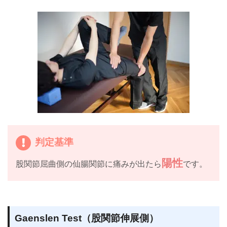
判定基準
陽性
股関節屈曲側の仙腸関節に痛みが出たら
です。
Gaenslen Test（股関節伸展側）