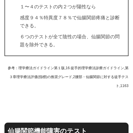
１〜４のテストの内２つが陽性なら
感度９４％特異度７８％で仙腸関節疼痛と診断
できる。
６つのテストが全て陰性の場合、仙腸関節の問
題を除外できる。
参考：理学療法ガイドライン第１版,16.徒手的理学療法診療ガイドライン,第
３章理学療法評価(指標)の推奨グレード,2腰部・仙腸関節に対する徒手テス
ト,1163
仙腸関節機能障害のテスト